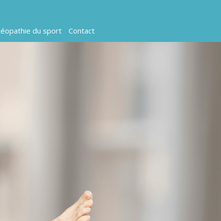
07 83 56 46 46
éopathie du sport
Contact