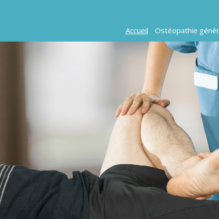
Du lundi au vendredi de 8h à
5 Rue Général Franiatte,
20h
57950 Montigny-lès-Metz
le samedi de 8h30 à 13h
Accueil
Ostéopathie génér